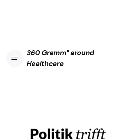
Skip
to
content
360 Gramm° around
Healthcare